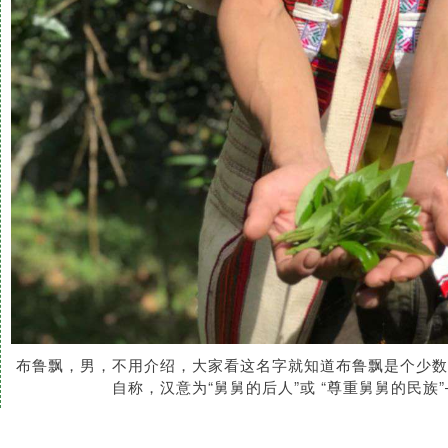
布鲁飘，男，不用介绍，大家看这名字就知道布鲁飘是个少数名
自称，汉意为“舅舅的后人”或 “尊重舅舅的民族