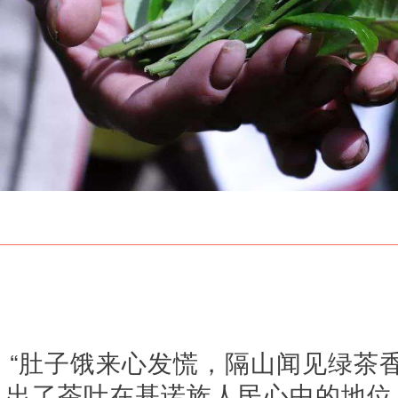
“肚子饿来心发慌，隔山闻见绿茶
出了茶叶在基诺族人民心中的地位