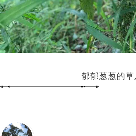
郁郁葱葱的草