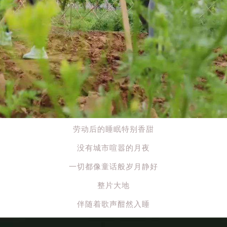
劳动后的睡眠特别香甜
没有城市喧嚣的月夜
一切都像童话般岁月静好
整片大地
伴随着歌声酣然入睡