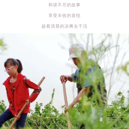
和讲不尽的故事
享受丰收的喜悦
趁着清晨的凉爽去干活