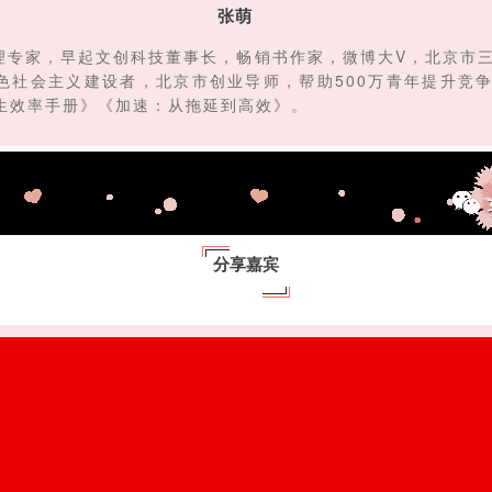
张萌
理专家，早起文创科技董事长，畅销书作家，微博大V，北京市
色社会主义建设者，北京市创业导师，帮助500万青年提升竞
生效率手册》《加速：从拖延到高效》。
分享嘉宾