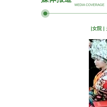
MEDIA COVERAGE
|女院