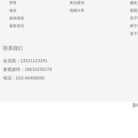
荣誉
来访接待
棚友
使命
视频分享
梨园
媒体报道
思于
最新资讯
耕于
居于
联系我们
会员部：13321123291
参观接待：18610230279
电话：010-60466095
京I