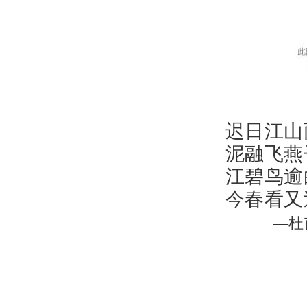
迟日江山
泥融飞燕
江碧鸟逾
今春看又
—杜