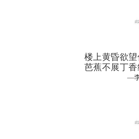
楼上黄昏欲望
芭蕉不展丁香
—