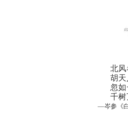
北风
胡天
忽如
千树
—岑参《