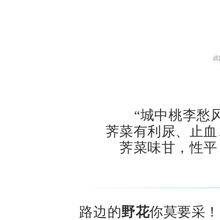
“城中桃李愁
荠菜有利尿、止血
荠菜味甘，性平
路边的
野花
你莫要采！