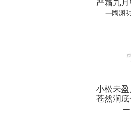
严霜九月
—陶渊明
小松未盈
苍然涧底
—