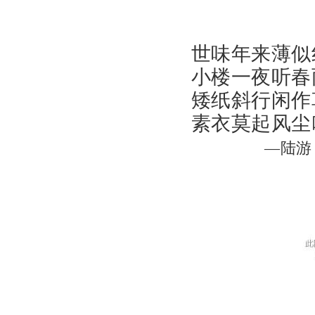
世味年来薄似
小楼一夜听春
矮纸斜行闲作
素衣莫起风尘
—陆游