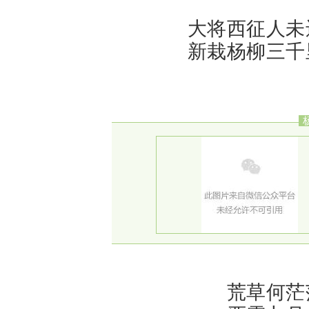
大将西征人未
新栽杨柳三千
荒草何茫