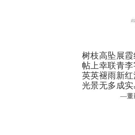
树枝高坠展霞
帖上幸联青李
英英褪雨新红
光景无多成实
—董