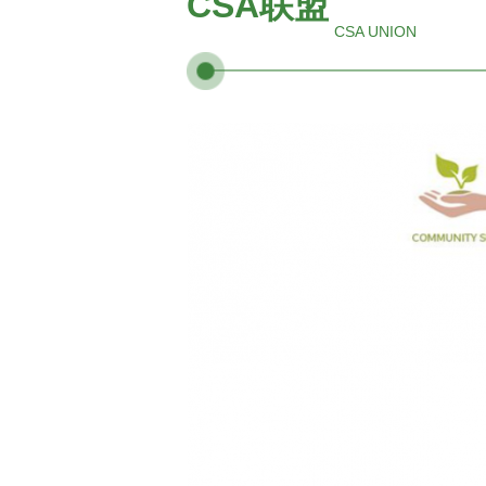
CSA联盟
CSA UNION