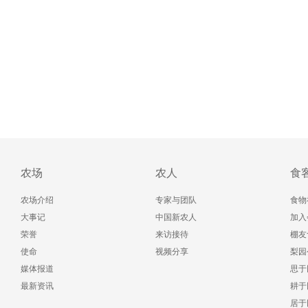
农场
农人
食
农场介绍
专家与团队
食物
大事记
中国新农人
加入
荣誉
来访接待
棚友
使命
视频分享
梨园
媒体报道
思于
最新资讯
耕于
居于