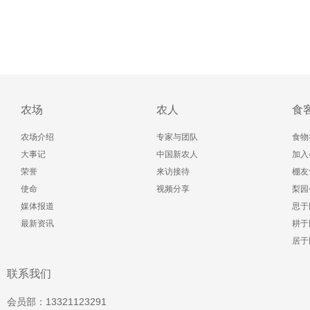
农场
农人
食
农场介绍
专家与团队
食物
大事记
中国新农人
加入
荣誉
来访接待
棚友
使命
视频分享
梨园
媒体报道
思于
最新资讯
耕于
居于
联系我们
会员部：13321123291