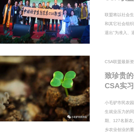
联盟将以社会生
和其它社会组织
退出”为准入、退
CSA联盟最新
致珍贵的
CSA实
小毛驴市民农园
生就业压力的同
期、127名新
乡农业创业的重要