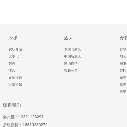
农场
农人
食
农场介绍
专家与团队
食物
大事记
中国新农人
加入
荣誉
来访接待
棚友
使命
视频分享
梨园
媒体报道
思于
最新资讯
耕于
居于
联系我们
会员部：13321123291
参观接待：18610230279