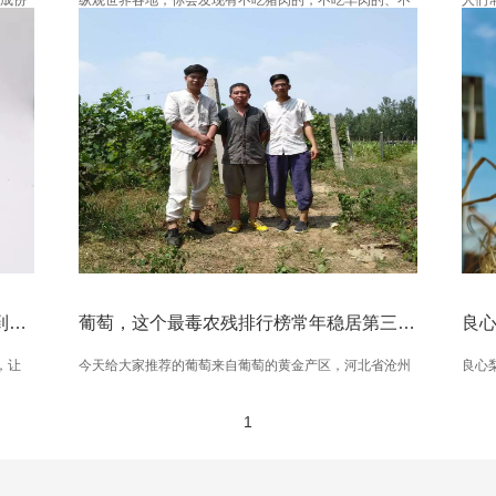
本来
吃牛肉的，可鸡肉，没有不吃的。英国人有烤鸡、印度的
市场
原来
咖喱鸡、马达加斯加的椰子鸡、中国的就太丰富了，白切
也不
片就
鸡、叫花鸡、葫芦鸡、三杯鸡、大盘鸡、德州扒鸡、道口
化学
烧鸡、绍兴醉鸡，哈哈！在中国人的餐桌上能看到几十种
液，
吃鸡的做法。据说，每年全球大约有 650 亿只鸡被吃掉，
康。..
中国每年就能吃掉70亿只鸡。...
深山直采松茸团购 | 食如其人，终于等到你，不可能放弃
葡萄，这个最毒农残排行榜常年稳居第三的水果，看看他是如何做到有机的
良
，让
今天给大家推荐的葡萄来自葡萄的黄金产区，河北省沧州
良心
趟儿
市肃宁县师素乡。葡萄的生产者就是当地的农户叫于高
农产品
1
属
华，和我们建立联系也很有缘分，他是今年前一段时间来
我们顺义基地旁边的乡建中心学习，然后在学习期间来农
场参观，和我们接待的同事聊天说自己有连续三年有机种