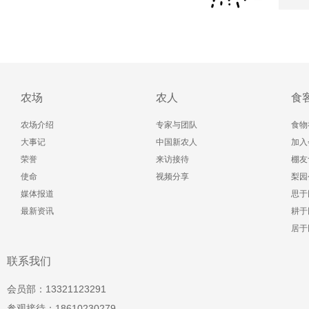
农场
农人
食
农场介绍
专家与团队
食物
大事记
中国新农人
加入
荣誉
来访接待
棚友
使命
视频分享
梨园
媒体报道
思于
最新资讯
耕于
居于
联系我们
会员部：13321123291
参观接待：18610230279