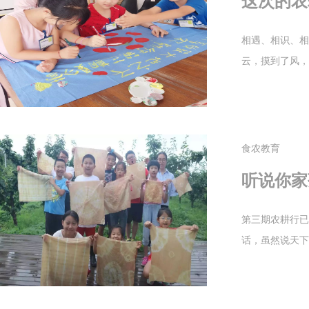
这次的农
相遇、相识、相
云，摸到了风，
食农教育
听说你家
第三期农耕行已
话，虽然说天下