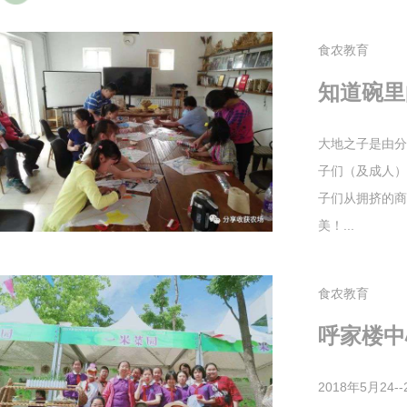
食农教育
知道碗里
大地之子是由分
子们（及成人）
子们从拥挤的商
美！...
食农教育
呼家楼中
2018年5月