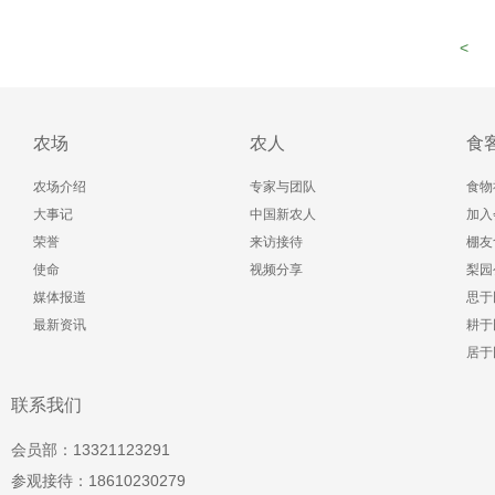
<
农场
农人
食
农场介绍
专家与团队
食物
大事记
中国新农人
加入
荣誉
来访接待
棚友
使命
视频分享
梨园
媒体报道
思于
最新资讯
耕于
居于
联系我们
会员部：13321123291
参观接待：18610230279