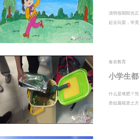
清明假期阳光正
起去玩耍，毕竟
食农教育
小学生都
什么是堆肥？凭
类似腐殖质土方法