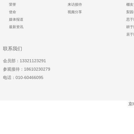
荣誉
来访接待
棚友
使命
视频分享
梨园
媒体报道
思于
最新资讯
耕于
居于
联系我们
会员部：13321123291
参观接待：18610230279
电话：010-60466095
京I