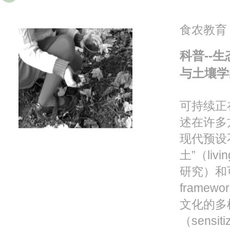
食农教育
科普--
与土壤学
可持续正
述在许多
现代预设
土”（li
研究）和可
fram
文化的多样性
（sensit