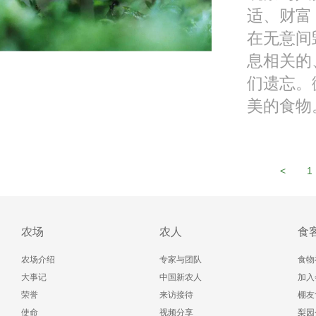
适、财富
在无意间
息相关的
们遗忘。
美的食物。
<
1
农场
农人
食
农场介绍
专家与团队
食物
大事记
中国新农人
加入
荣誉
来访接待
棚友
使命
视频分享
梨园