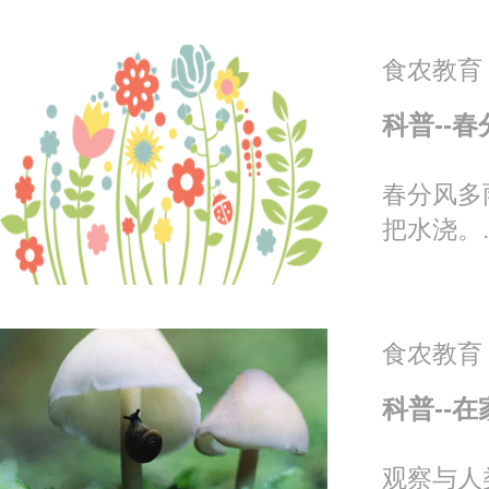
食农教育
科普--春
春分风多
把水浇。..
食农教育
科普--在
观察与人