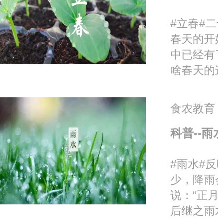
#立春#
春天的开
中已经有
啥春天的
食农教育
科普--雨
#雨水#
少，降雨
说：“正
后继之雨